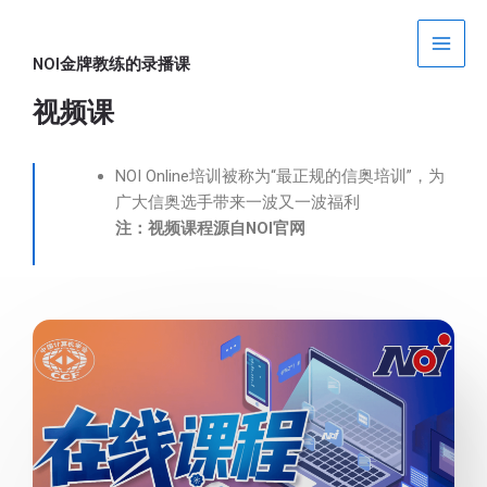
跳
Main
至
Men
内
NOI金牌教练的录播课
容
视频课
NOI Online培训被称为“最正规的信奥培训”，为
广大信奥选手带来一波又一波福利
注：视频课程源自NOI官网