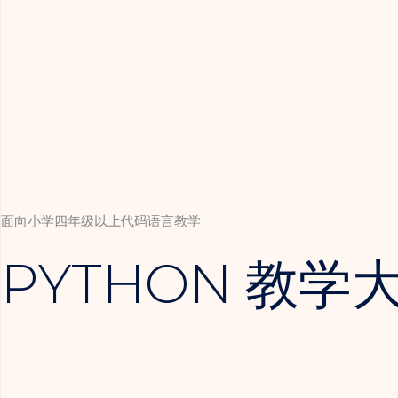
跳
至
内
容
面向小学四年级以上代码语言教学
PYTHON 教学