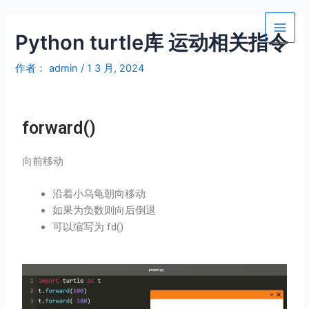
跳
Post
Main
至
navigation
Python turtle库 运动相关指令
Men
内
容
作者：
admin
/
1 3 月, 2024
forward()
向前移动
沿着小乌龟朝向移动
如果为负数则向后倒退
可以缩写为 fd()