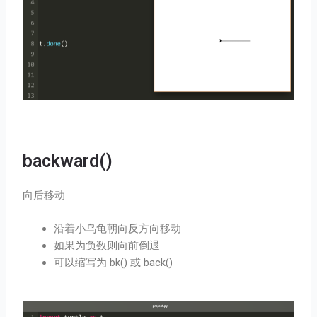
backward()
向后移动
沿着小乌龟朝向反方向移动
如果为负数则向前倒退
可以缩写为 bk() 或 back()